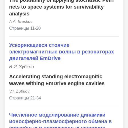
The possibility of applying stochastic Petri
nets to space systems for survivability
analysis
A.A. Bruskov
Страницы 11-20
Ускоряющиеся стоячие
электромагнитные волны в резонаторах
двигателей EmDrive
В.И. Зубков
Accelerating standing electromagnitic
waves withing EmDrive engine cavities
V.I. Zubkov
Страницы 21-34
Численное моделирование динамики
ионосферно-плазмосферного обмена в
спокойных и возмущенных условиях