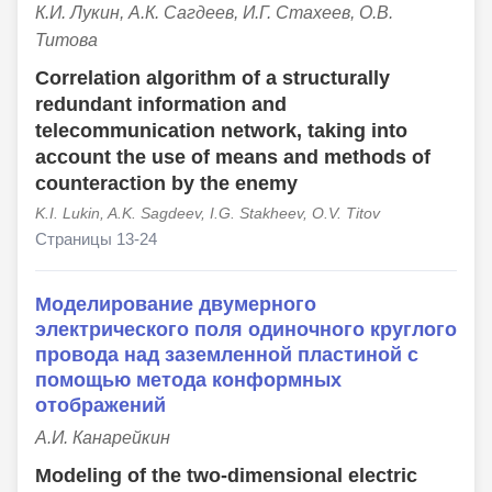
К.И. Лукин, А.К. Сагдеев, И.Г. Стахеев, О.В.
Титова
Correlation algorithm of a structurally
redundant information and
telecommunication network, taking into
account the use of means and methods of
counteraction by the enemy
K.I. Lukin, A.K. Sagdeev, I.G. Stakheev, O.V. Titov
Страницы 13-24
Моделирование двумерного
электрического поля одиночного круглого
провода над заземленной пластиной с
помощью метода конформных
отображений
А.И. Канарейкин
Modeling of the two-dimensional electric