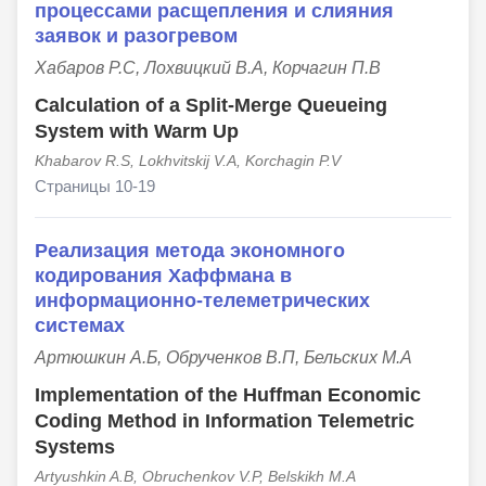
процессами расщепления и слияния
заявок и разогревом
Хабаров Р.С, Лохвицкий В.А, Корчагин П.В
Calculation of a Split-Merge Queueing
System with Warm Up
Khabarov R.S, Lokhvitskij V.A, Korchagin P.V
Страницы 10-19
Реализация метода экономного
кодирования Хаффмана в
информационно-телеметрических
системах
Артюшкин А.Б, Обрученков В.П, Бельских М.А
Implementation of the Huffman Economic
Coding Method in Information Telemetric
Systems
Artyushkin A.B, Obruchenkov V.P, Belskikh M.A