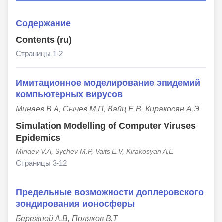
Содержание
Contents (ru)
Страницы 1-2
Имитационное моделирование эпидемий
компьютерных вирусов
Минаев В.А, Сычев М.П, Вайц Е.В, Киракосян А.Э
Simulation Modelling of Computer Viruses
Epidemics
Minaev V.A, Sychev M.P, Vaits E.V, Kirakosyan A.E
Страницы 3-12
Предельные возможности доплеровского
зондирования ионосферы
Бережной А.В, Поляков В.Т