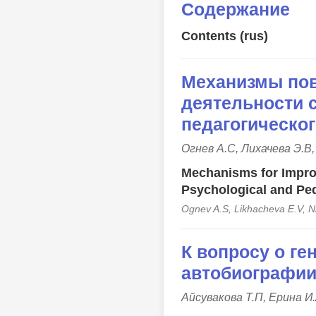
Содержание
Contents (rus)
Механизмы пов
деятельности 
педагогическо
Огнев А.С, Лихачева Э.В
Mechanisms for Improv
Psychological and Pe
Ognev A.S, Likhacheva E.V, N
К вопросу о ге
автобиографии
Айсувакова Т.П, Ерина И