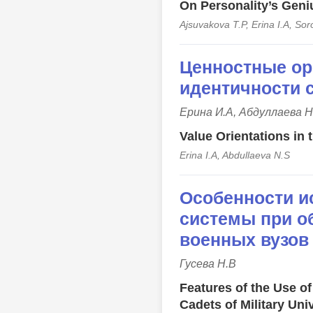
On Personality’s Geniu
Ajsuvakova T.P, Erina I.A, So
Ценностные ор
идентичности 
Ерина И.А, Абдуллаева Н
Value Orientations in 
Erina I.A, Abdullaeva N.S
Особенности и
системы при о
военных вузов
Гусева Н.В
Features of the Use o
Cadets of Military Univ