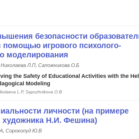
ышения безопасности образовател
с помощью игрового психолого-
го моделирования
, Николаева Л.П, Сапожникова О.Б
ing the Safety of Educational Activities with the H
dagogical Modeling
ikolaeva L.P, Sapozhnikova O.B
ниальности личности (на примере
 художника Н.И. Фешина)
.А, Сорокопуд Ю.В