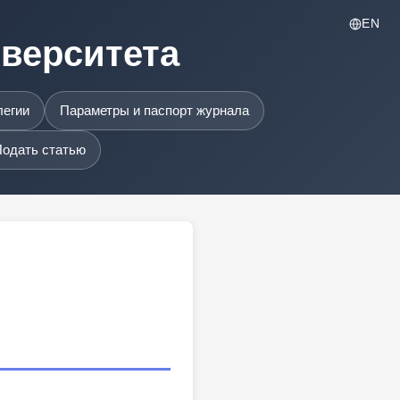
EN
иверситета
легии
Параметры и паспорт журнала
одать статью