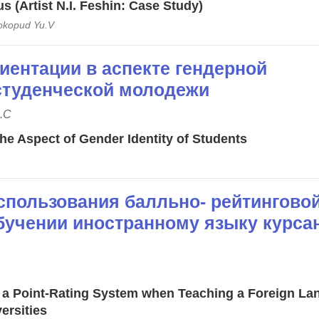
s (Artist N.I. Feshin: Case Study)
rokopud Yu.V
иентации в аспекте гендерной
студенческой молодежи
.С
the Aspect of Gender Identity of Students
спользования балльно- рейтингово
бучении иностранному языку курса
f a Point-Rating System when Teaching a Foreign La
ersities