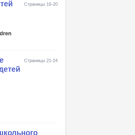
етей
Страницы 16-20
ldren
е
Страницы 21-24
детей
школьного