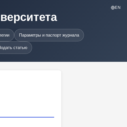
EN
иверситета
легии
Параметры и паспорт журнала
одать статью