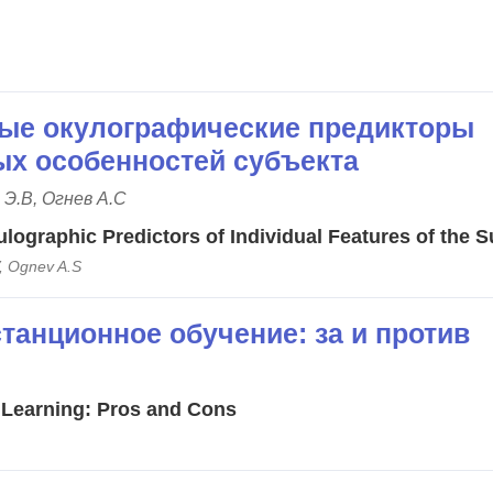
ые окулографические предикторы
х особенностей субъекта
 Э.В, Огнев А.С
lographic Predictors of Individual Features of the S
V, Ognev A.S
танционное обучение: за и против
 Learning: Pros and Cons