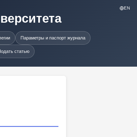
EN
иверситета
легии
Параметры и паспорт журнала
одать статью