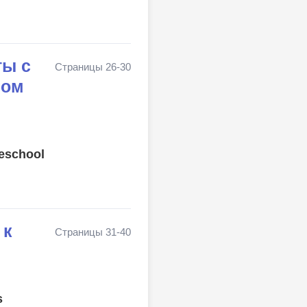
ты с
Страницы 26-30
мом
reschool
 к
Страницы 31-40
s