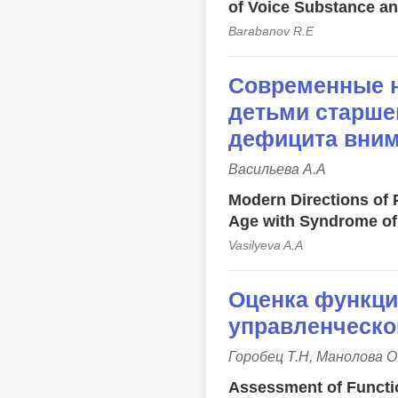
of Voice Substance an
Barabanov R.E
Современные н
детьми старше
дефицита вним
Васильева А.А
Modern Directions of 
Age with Syndrome of 
Vasilyeva A.A
Оценка функци
управленческо
Горобец Т.Н, Манолова О
Assessment of Functio