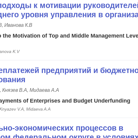
одходы к мотивации руководителе
днего уровня управления в организ
В, Иванова К.В
 the Motivation of Top and Middle Management Leve
vanova K.V
еплатежей предприятий и бюджетно
ования
, Князев В.А, Мидаева А.А
Payments of Enterprises and Budget Underfunding
 Knyazev V.A, Midaeva A.A
ьно-экономических процессов в
ом федеральном округе в условия