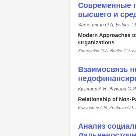
Современные п
высшего и сре
Затепякин О.А, Бобко Т.
Modern Approaches to
Organizations
Zatepyakin O.A, Bobko T.V, I
Взаимосвязь н
недофинансир
Кузяшев А.Н, Жукова О.И
Relationship of Non-
Kuzyashev A.N, Zhukova O.I,
Анализ социал
Дальневосточн