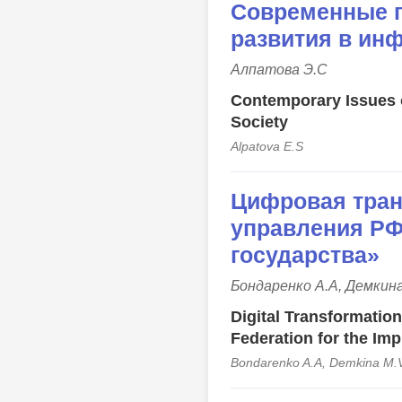
Современные п
развития в ин
Алпатова Э.С
Contemporary Issues o
Society
Alpatova E.S
Цифровая тран
управления РФ
государства»
Бондаренко А.А, Демкина
Digital Transformation
Federation for the Imp
Bondarenko A.A, Demkina M.