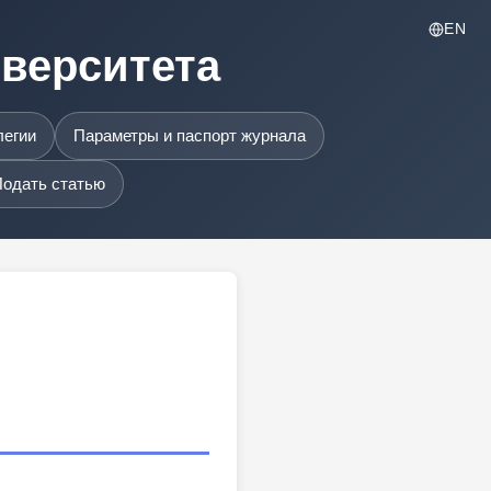
EN
иверситета
легии
Параметры и паспорт журнала
одать статью