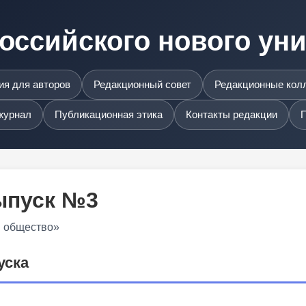
оссийского нового ун
я для авторов
Редакционный совет
Редакционные кол
журнал
Публикационная этика
Контакты редакции
П
Выпуск №3
и общество»
уска