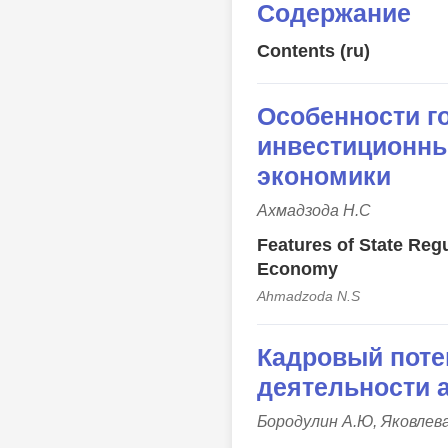
Содержание
Contents (ru)
Особенности г
инвестиционны
экономики
Ахмадзода Н.С
Features of State Regu
Economy
Ahmadzoda N.S
Кадровый поте
деятельности 
Бородулин А.Ю, Яковлева