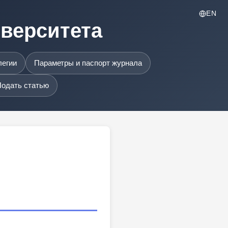
EN
иверситета
легии
Параметры и паспорт журнала
одать статью