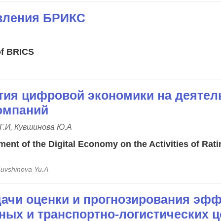
вления БРИКС
of BRICS
тия цифровой экономики на деятел
омпаний
Г.И, Кувшинова Ю.А
ent of the Digital Economy on the Activities of Rati
Kuvshinovа Yu.A
дачи оценки и прогнозирования эф
ных и транспортно-логистических ц