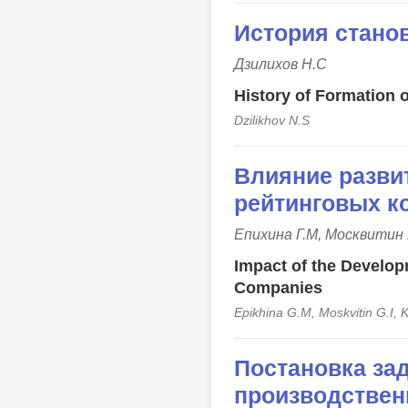
История стано
Дзилихов Н.С
History of Formation 
Dzilikhov N.S
Влияние разви
рейтинговых к
Епихина Г.М, Москвитин 
Impact of the Developm
Companies
Epikhina G.M, Moskvitin G.I, 
Постановка за
производствен