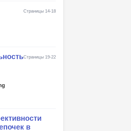
Страницы 14-18
ьность
Страницы 19-22
ng
фективности
епочек в