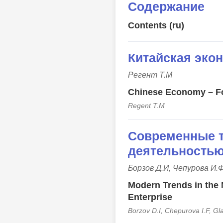
Содержание
Contents (ru)
Китайская эко
Регент Т.М
Chinese Economy – Fo
Regent T.M
Современные т
деятельностью
Борзов Д.И, Чепурова И.
Modern Trends in the 
Enterprise
Borzov D.I, Chepurova I.F, G