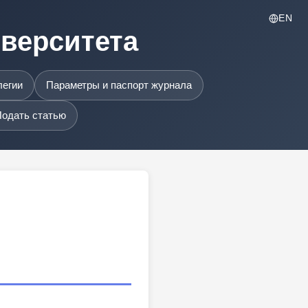
EN
иверситета
легии
Параметры и паспорт журнала
одать статью