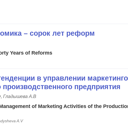
номика – сорок лет реформ
rty Years of Reforms
енденции в управлении маркетинг
 производственного предприятия
Ф, Гладышева А.В
Management of Marketing Activities of the Productio
ladysheva A.V