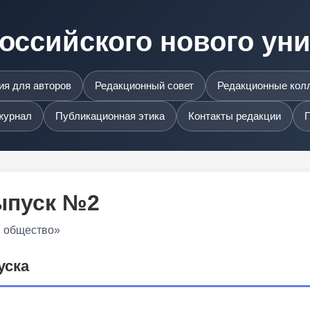
оссийского нового ун
я для авторов
Редакционный совет
Редакционные кол
журнал
Публикационная этика
Контакты редакции
П
Выпуск №2
и общество»
уска