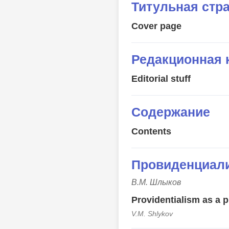
Титульная стр
Cover page
Редакционная 
Editorial stuff
Содержание
Сontents
Провиденциали
В.М. Шлыков
Providentialism as a p
V.M. Shlykov