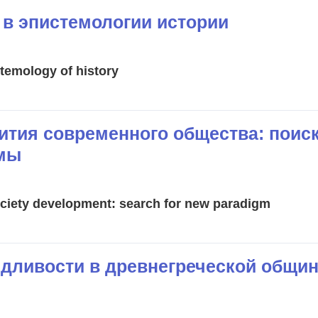
 в эпистемологии истории
stemology of history
вития современного общества: поис
гмы
ciety development: search for new paradigm
едливости в древнегреческой общин