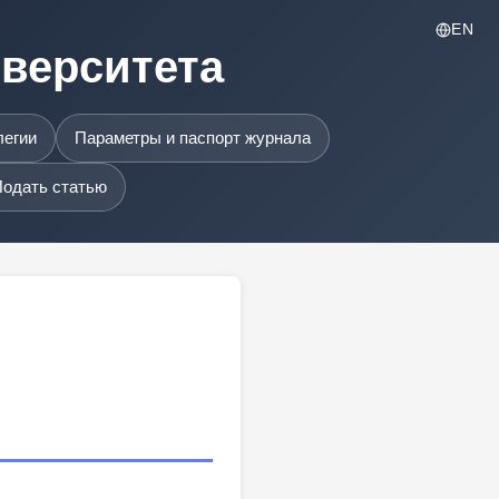
EN
иверситета
легии
Параметры и паспорт журнала
одать статью