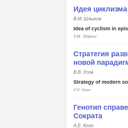
Идея циклизма
В.М. Шлыков
Idea of cyclism in epi
V.M. Shlykov
Стратегия раз
новой паради
В.В. Усов
Strategy of modern so
V.V. Usov
Генотип справ
Сократа
А.Е. Коло