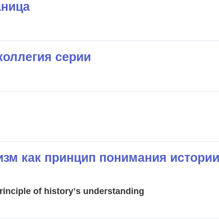
аница
коллегия серии
зм как принцип понимания истори
rinciple оf historyʼs understanding