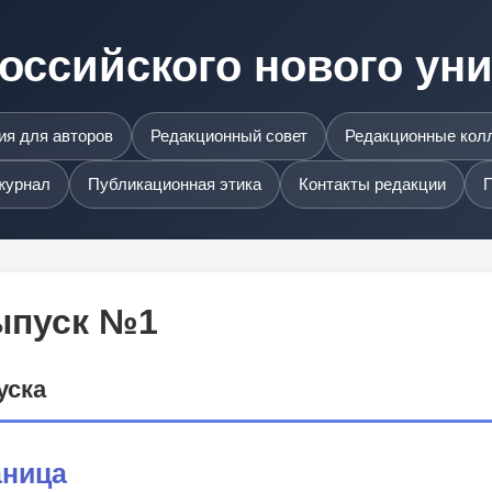
оссийского нового ун
я для авторов
Редакционный совет
Редакционные кол
журнал
Публикационная этика
Контакты редакции
П
Выпуск №1
уска
аница