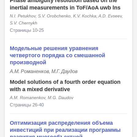
Phase ambiguity resolution based on the
inertial measurements in ToF/AoA uwb lns
N.I. Petukhov, S.V. Orobchenko, K.V. Kochka, A.D. Evseev,
S.V. Chernykh
Страницы 10-25
Модельные решения уравнения
четвертого порядка со смешанной
производной
А.М. Романенков, М.Г. Даудов
Model solutions of a fourth order equation
with a mixed derivative
A.M. Romanenkov, M.G. Daudov
Страницы 26-40
Оптимизация распределения объема
инвестиций при реализации программы
развития многообъектной