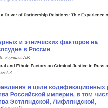
a Driver of Partnership Relations: Th e Experience o
урных и этнических факторов на
восудие в России
В., Корнилов А.Р.
ural and Ethnic Factors on Criminal Justice in Russia
ilov A.R.
авления и цели кодификационных 
тва Российской империи, в том чис
тва Эстляндской, Лифляндской,