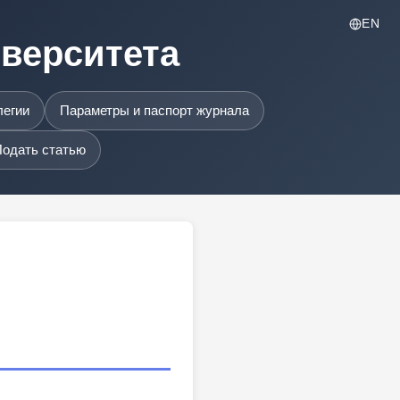
EN
иверситета
легии
Параметры и паспорт журнала
одать статью