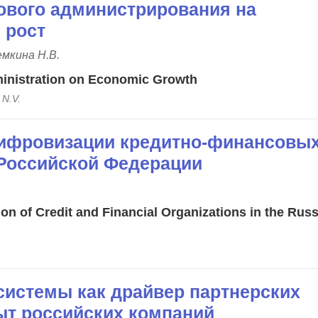
ового администрирования на
 рост
емкина Н.В.
ministration on Economic Growth
 N.V.
ифровизации кредитно-финансовы
 Российской Федерации
tion of Credit and Financial Organizations in the Rus
истемы как драйвер партнерских
ыт российских компаний