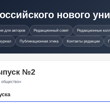
оссийского нового ун
я для авторов
Редакционный совет
Редакционные кол
журнал
Публикационная этика
Контакты редакции
П
Выпуск №2
и общество»
уска