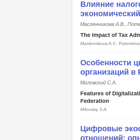
Влияние налог
экономический
Масленникова А.В., Пот
The Impact of Tax Ad
Maslennikova A.V., Potemkina
Особенности ц
организаций в
Миловский С.А.
Features of Digitaliza
Federation
Milovskiy S.A.
Цифровые экос
отношений: оп