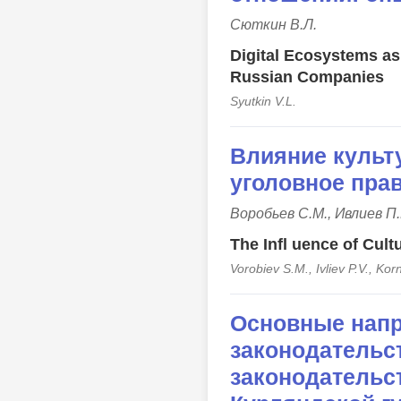
Сюткин В.Л.
Digital Ecosystems as 
Russian Companies
Syutkin V.L.
Влияние культ
уголовное пра
Воробьев С.М., Ивлиев П.
The Infl uence of Cult
Vorobiev S.M., Ivliev P.V., Korn
Основные напр
законодательс
законодательс